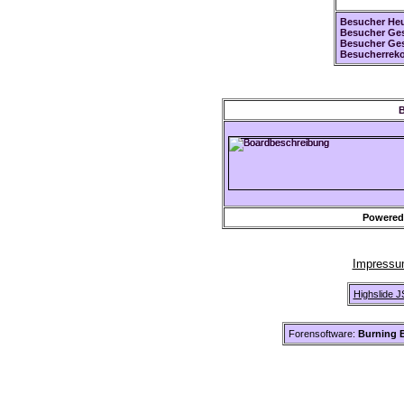
Besucher Heu
Besucher Ges
Besucher Ge
Besucherreko
B
Powered
Impress
Highslide J
Forensoftware:
Burning B