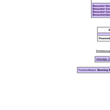
Besucher Heu
Besucher Ges
Besucher Ge
Besucherreko
B
Powered
Impress
Highslide J
Forensoftware:
Burning B