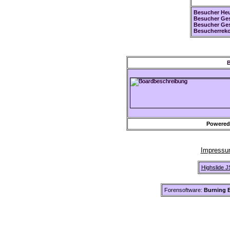
Besucher Heu
Besucher Ges
Besucher Ge
Besucherreko
B
Powered
Impress
Highslide J
Forensoftware:
Burning B