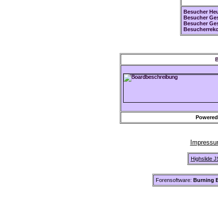
Besucher Heu
Besucher Ges
Besucher Ge
Besucherreko
B
Powered
Impress
Highslide J
Forensoftware:
Burning B