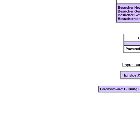
Besucher Heu
Besucher Ges
Besucher Ge
Besucherreko
B
Powered
Impress
Highslide J
Forensoftware:
Burning B