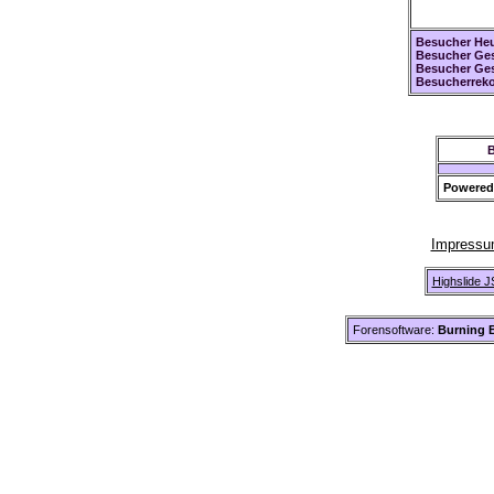
Besucher Heu
Besucher Ges
Besucher Ge
Besucherreko
B
Powered
Impress
Highslide J
Forensoftware:
Burning B