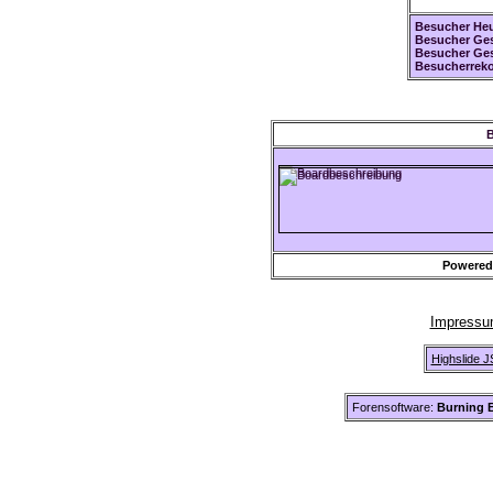
Besucher Heu
Besucher Ges
Besucher Ge
Besucherreko
B
Powered
Impress
Highslide J
Forensoftware:
Burning B