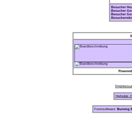
Besucher Heu
Besucher Ges
Besucher Ge
Besucherreko
B
Powered
Impress
Highslide J
Forensoftware:
Burning B