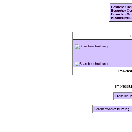
Besucher Heu
Besucher Ges
Besucher Ge
Besucherreko
B
Powered
Impress
Highslide J
Forensoftware:
Burning B