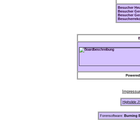
Besucher Heu
Besucher Ges
Besucher Ge
Besucherreko
B
Powered
Impress
Highslide J
Forensoftware:
Burning B