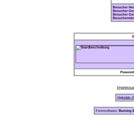
Besucher Heu
Besucher Ges
Besucher Ge
Besucherreko
B
Powered
Impress
Highslide J
Forensoftware:
Burning B