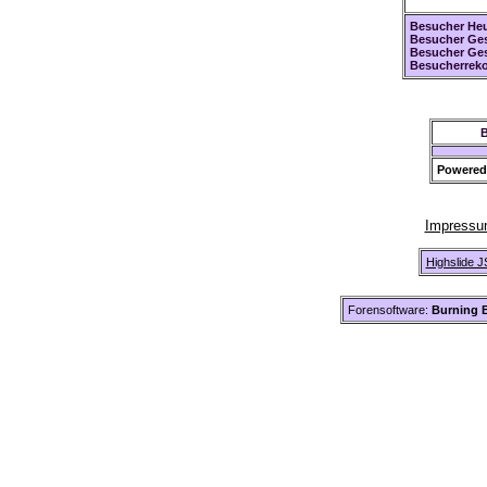
Besucher Heu
Besucher Ges
Besucher Ge
Besucherreko
B
Powered
Impress
Highslide J
Forensoftware:
Burning B