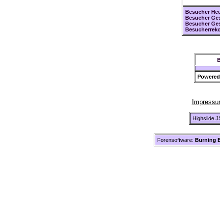
Besucher Heu
Besucher Ges
Besucher Ge
Besucherreko
B
Powered
Impress
Highslide J
Forensoftware:
Burning B