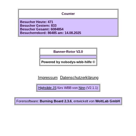
Counter
Besucher Heute: 471
Besucher Gestern: 833
Besucher Gesamt: 6084854
Besucherrekord: 86485 am: 14.08.2025
Banner-Rotor V2.0
Powered by nobodys-wbb-hilfe ©
Impressum
Datenschutzerklärung
Highslide JS
fürs WBB von
Ninn
(V2.1.1)
Forensoftware:
Burning Board 2.3.6
, entwickelt von
WoltLab GmbH