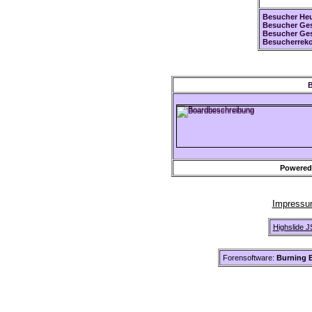
Besucher Heu
Besucher Ges
Besucher Ge
Besucherreko
B
Powered
Impress
Highslide J
Forensoftware:
Burning B