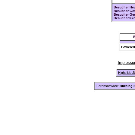
Besucher Heu
Besucher Ges
Besucher Ge
Besucherreko
B
Powered
Impress
Highslide J
Forensoftware:
Burning B