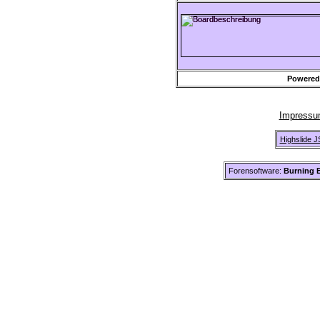
Powered
Impress
Highslide J
Forensoftware:
Burning B