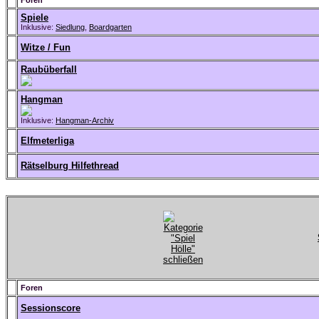
Foren
Spiele
Inklusive:
Siedlung
,
Boardgarten
Witze / Fun
Raubüberfall
Hangman
Inklusive:
Hangman-Archiv
Elfmeterliga
Rätselburg Hilfethread
Foren
Sessionscore