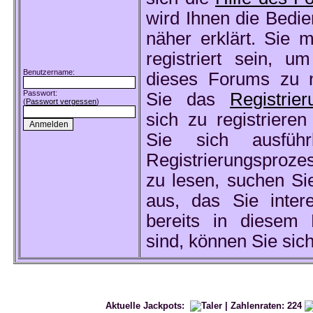
wird Ihnen die Bedi
näher erklärt. Sie
registriert sein, u
Benutzername:
dieses Forums zu n
Passwort:
Sie das
Registrier
(
Passwort vergessen
)
sich zu registriere
Sie sich ausfüh
Registrierungsproz
zu lesen, suchen Si
aus, das Sie intere
bereits in diesem F
sind, können Sie sic
Aktuelle Jackpots:
| Zahlenraten:
224