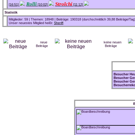
Rolli
Strolchi
[16:51]
,
[10:02]
,
[11:12]
Statistik
Mitglieder: 59 | Themen: 18948 | Beiträge: 190318 (durchschnittlich 39,88 Beiträge/Tag
Unser neuestes Mitglied heißt:
Sheriff
.
neue
keine neuen
Beiträge
Beiträge
Besucher Heu
Besucher Ges
Besucher Ges
Besucherreko
B