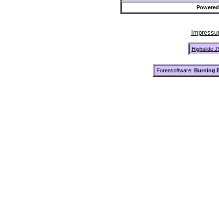
Powered
Impress
Highslide J
Forensoftware:
Burning B