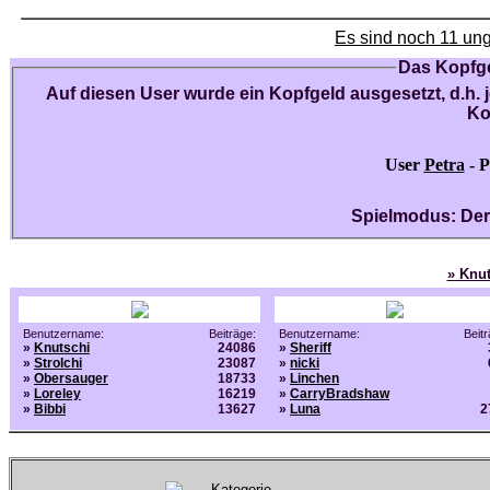
Es sind noch 11 un
Das Kopfge
Auf diesen User wurde ein Kopfgeld ausgesetzt, d.h. 
Ko
User
Petra
- P
Spielmodus: Der
» Knut
Benutzername:
Beiträge:
Benutzername:
Beitr
»
Knutschi
24086
»
Sheriff
»
Strolchi
23087
»
nicki
»
Obersauger
18733
»
Linchen
»
Loreley
16219
»
CarryBradshaw
»
Bibbi
13627
»
Luna
2