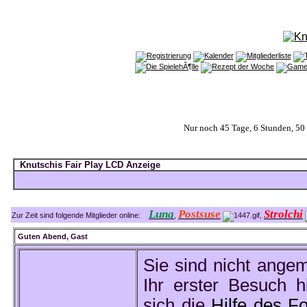
Nur noch 45 Tage, 6 Stunden, 5
Knutschis Fair Play LCD Anzeige
Luna
Postsuse
Strolchi
Zur Zeit sind folgende Mitglieder online:
,
,
Guten Abend,
Gast
Sie sind nicht ange
Ihr erster Besuch hi
sich die
Hilfe des F