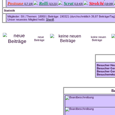
Postsuse
Rolli
Scrat
Strolchi
[17:19]
,
[13:21]
,
[13:43]
,
[19:09]
Statistik
Mitglieder: 59 | Themen: 18950 | Beiträge: 190321 (durchschnittlich 39,87 Beiträge/Tag
Unser neuestes Mitglied heißt:
Sheriff
.
neue
keine neuen
Beiträge
Beiträge
Besucher Heu
Besucher Ges
Besucher Ges
Besucherreko
Ba