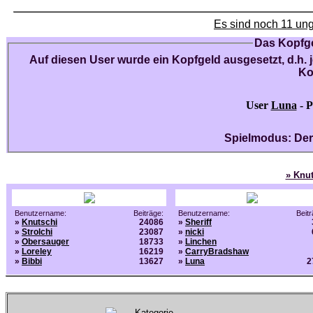
Es sind noch 11 un
Das Kopfge
Auf diesen User wurde ein Kopfgeld ausgesetzt, d.h. 
Ko
User
Luna
- P
Spielmodus: Der
» Knut
Benutzername:
Beiträge:
Benutzername:
Beitr
»
Knutschi
24086
»
Sheriff
»
Strolchi
23087
»
nicki
»
Obersauger
18733
»
Linchen
»
Loreley
16219
»
CarryBradshaw
»
Bibbi
13627
»
Luna
2