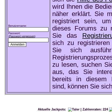
wird Ihnen die Bedi
näher erklärt. Sie
registriert sein, u
Benutzername:
dieses Forums zu n
Passwort:
Sie das
Registrier
(
Passwort vergessen
)
sich zu registriere
Sie sich ausfüh
Registrierungsproz
zu lesen, suchen Si
aus, das Sie intere
bereits in diesem F
sind, können Sie sic
Aktuelle Jackpots:
| Zahlenraten:
224