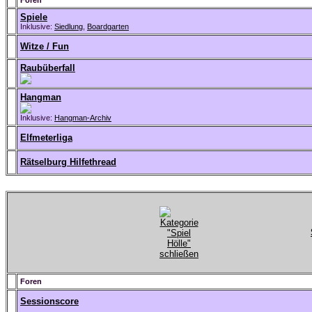
Foren
Spiele
Inklusive:
Siedlung
,
Boardgarten
Witze / Fun
Raubüberfall
Hangman
Inklusive:
Hangman-Archiv
Elfmeterliga
Rätselburg Hilfethread
Foren
Sessionscore