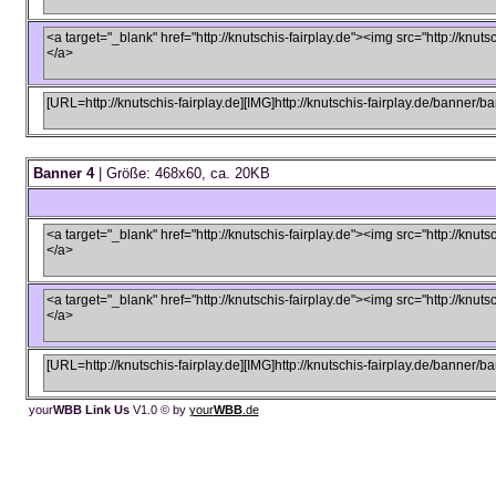
Banner 4
| Größe: 468x60, ca. 20KB
your
WBB Link Us
V1.0 © by
your
WBB
.de