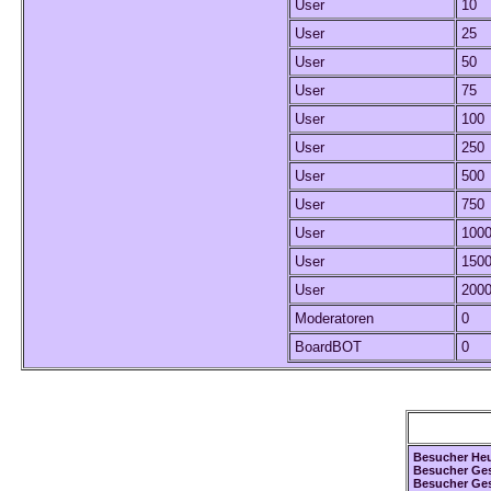
User
10
User
25
User
50
User
75
User
100
User
250
User
500
User
750
User
100
User
150
User
200
Moderatoren
0
BoardBOT
0
Besucher Heu
Besucher Ges
Besucher Ge