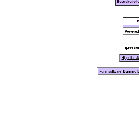
Besucherreko
B
Powered
Impress
Highslide J
Forensoftware:
Burning B