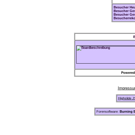
Besucher Heu
Besucher Ges
Besucher Ge
Besucherreko
B
Powered
Impress
Highslide J
Forensoftware:
Burning B