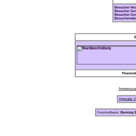
Besucher Heu
Besucher Ges
Besucher Ge
Besucherreko
B
Powered
Impress
Highslide J
Forensoftware:
Burning B