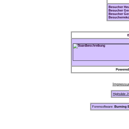
Besucher Heu
Besucher Ges
Besucher Ge
Besucherreko
B
Powered
Impress
Highslide J
Forensoftware:
Burning B