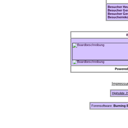
Besucher Heu
Besucher Ges
Besucher Ge
Besucherreko
B
Powered
Impress
Highslide J
Forensoftware:
Burning B