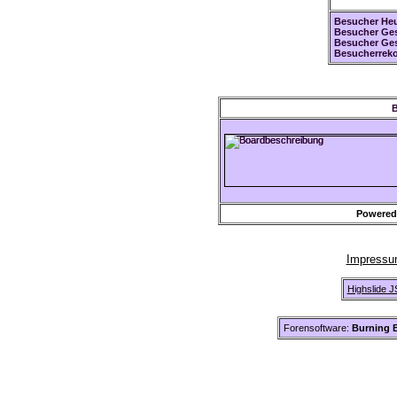
Besucher Heu
Besucher Ges
Besucher Ge
Besucherreko
B
Powered
Impress
Highslide J
Forensoftware:
Burning B