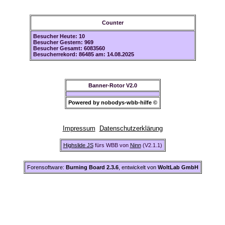
Counter
Besucher Heute: 10
Besucher Gestern: 969
Besucher Gesamt: 6083560
Besucherrekord: 86485 am: 14.08.2025
Banner-Rotor V2.0
Powered by nobodys-wbb-hilfe ©
Impressum
Datenschutzerklärung
Highslide JS
fürs WBB von
Ninn
(V2.1.1)
Forensoftware:
Burning Board 2.3.6
, entwickelt von
WoltLab GmbH