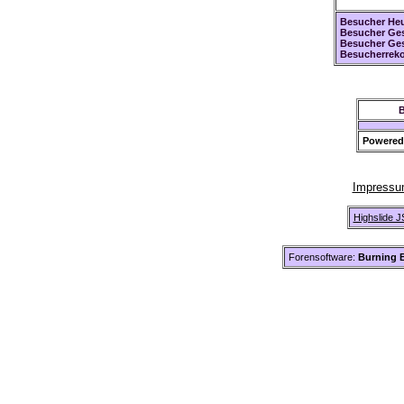
Besucher Heu
Besucher Ges
Besucher Ge
Besucherreko
B
Powered
Impress
Highslide J
Forensoftware:
Burning B