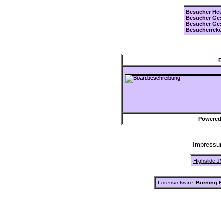
Besucher Heu
Besucher Ges
Besucher Ge
Besucherreko
B
Powered
Impress
Highslide J
Forensoftware:
Burning B