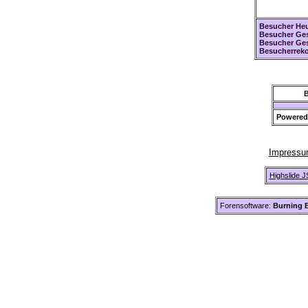
Besucher Heu
Besucher Ges
Besucher Ge
Besucherreko
B
Powered
Impress
Highslide J
Forensoftware:
Burning B