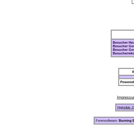
Besucher Heu
Besucher Ges
Besucher Ge
Besucherreko
B
Powered
Impress
Highslide J
Forensoftware:
Burning B