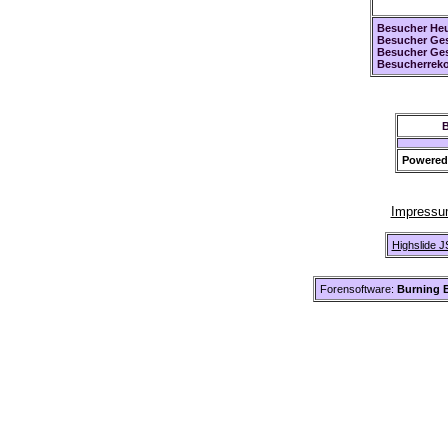
Besucher Heu
Besucher Ges
Besucher Ge
Besucherreko
B
Powered
Impress
Highslide J
Forensoftware:
Burning B