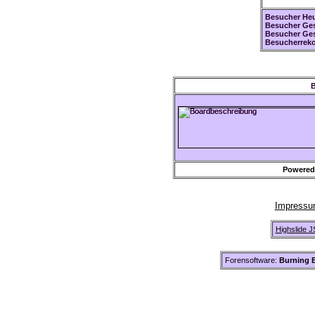
Besucher Heu
Besucher Ges
Besucher Ge
Besucherreko
B
Powered
Impress
Highslide J
Forensoftware:
Burning B