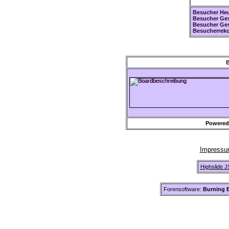
Besucher Heu
Besucher Ges
Besucher Ge
Besucherreko
B
Powered
Impress
Highslide J
Forensoftware:
Burning B